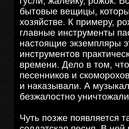
гусли, жалейку, рожок. 
бытовые вещицы, которы
хозяйстве. К примеру, ро
главные инструменты па
настоящие экземпляры э
инструментов практичес
времени. Дело в том, чт
песенников и скоморохо
и наказывали. А музыка
безжалостно уничтожали
Чуть позже появляется т
солдатская песня. В ней 