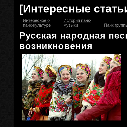
[Интересные стать
Интересное о
История панк-
панк-культуре
музыки
Панк групп
Русская народная пес
возникновения