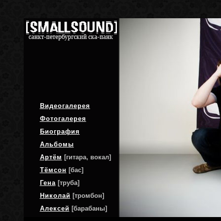
Видеогалерея
Фотогалерея
Биография
Альбомы
Артём
[гитара, вокал]
Тёмсон
[бас]
Гена
[труба]
Николай
[тромбон]
Алексей
[барабаны]