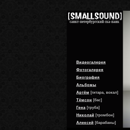
Видеогалерея
Фотогалерея
Биография
Альбомы
Артём
[гитара, вокал]
Тёмсон
[бас]
Гена
[труба]
Николай
[тромбон]
Алексей
[барабаны]