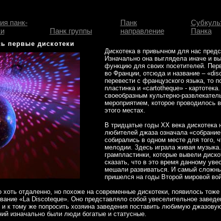
ия панк-
Панк
Субкуль
и
Панк группы
направление
Панка
сь первые дискотеки
Дискотека в привычном для нас предс
Изначально она выглядела иначе и в
функцию для своих посетителей. Пер
во Франции, отсюда и название – «dis
перевести с французского языка, то п
пластинка и «cartotheque» - картотек
своеобразным культерно-развлекате
мероприятием, которое проводилось 
этого местах.
В тридцатые годы XX века дискотека 
любителей джаза означала «собрание
собирались в одном месте для того,
мелодии. Здесь играла живая музыка.
грампластинки, которые вывели диско
сказать, что в это время данному ув
мешали развиваться. И самый сложны
пришелся на годы Второй мировой во
 хоть отдаленно, но похоже на современные дискотеки, появилось тоже 
вание «La Discoteque». Оно представляло собой увеселительное заведен
и и к тому же попросить хозяина заведения поставить любимую джазову
ий изначально были люди богатые и статусные.