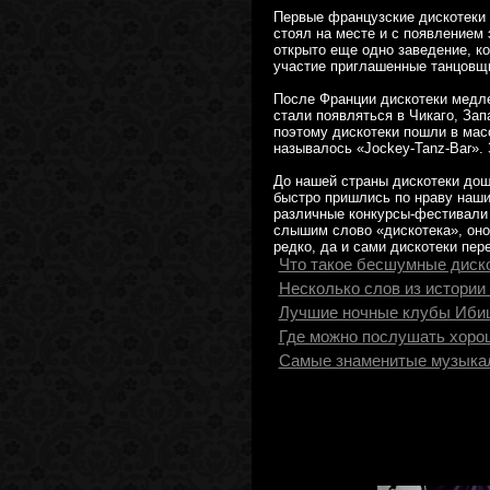
Первые французские дискотеки 
стоял на месте и с появлением
открыто еще одно заведение, к
участие приглашенные танцовщ
После Франции дискотеки медле
стали появляться в Чикаго, Зап
поэтому дискотеки пошли в масс
называлось «Jockey-Tanz-Bar».
До нашей страны дискотеки дош
быстро пришлись по нраву наши
различные конкурсы-фестивали 
слышим слово «дискотека», оно
редко, да и сами дискотеки пер
Что такое бесшумные диско
Несколько слов из истории 
Лучшие ночные клубы Ибицы
Где можно послушать хоро
Самые знаменитые музыкал