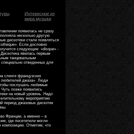
туры
Интересное из
мира музыки
тавлении появилась не сразу.
ыполняла несколько другую
вые дискотеки стали появляться
cotheque». Если дословно
олучится следующее: «disque» -
а. Дискотека явилась первым
льным танцевальным
в специально отведенных для
на сленге французских
 любителей джаза». Люди
 чтобы послушать любимые
 Чуть позже появились
теки на новый уровень. Надо
еселительному мероприятию
й период джазовых дискотек
йны.
во Франции, а именно – в
ие, где посетители могли
ю композицию. Отметим, что