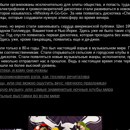
были организованы исключительно для элиты общества, и попасть туда
 электрофонов и громкоговорителей дискотеки стали развиваться в ново
оторое называлось «Whiskey-A-Go-Go». За ним появилась дискотека «Che
ицы, которые создавали нужную атмосферу во время вечера.
нно, но верно стали завоевывать сердца американской публики. Шел 19
адном Голливуде, Вашингтоне и Нью-Йорке. Здесь уже не было таких ст
ы. Год спустя появилась первая дискотека, которая проходила без жив
 Здесь уже, кроме танцовщиц, появились еще и ди-джеи.
ли только в 80-е годы. Это был настоящий взрыв в музыкальном мире. 
м соотечественникам. Стали открываться сельские и городские клубы в
дискотек. Стали появляться новые музыкальные жанры, исполнители, п
 невольно отправляет нас в прошлое. Ведь в настоящее время этим те
ешли на более высокий уровень.
теки, и кому они нужны
возникновения рэпа, как техники речитатива
, или где можно ощутить вкус «вечного праздника»
шую музыку, или самые знаменитые ночные клубы мира
ьные выставки во всем мире